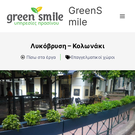
Μετάβαση
GreenS
στο
περιεχόμενο
mile
Λυκόβρυση – Κολωνάκι
Πίσω στα έργα
Επαγγελματικοί χώροι