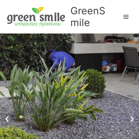
Μετάβαση
GreenS
στο
περιεχόμενο
mile