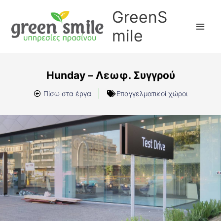
Μετάβαση
GreenS
στο
περιεχόμενο
mile
Hunday – Λεωφ. Συγγρού
Πίσω στα έργα
Επαγγελματικοί χώροι