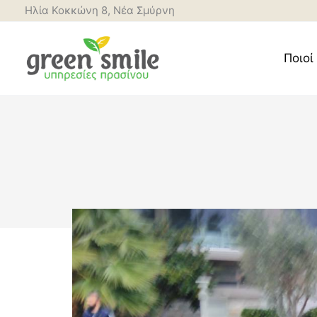
Μετάβαση
Ηλία Κοκκώνη 8, Νέα Σμύρνη
στο
περιεχόμενο
Ποιοί