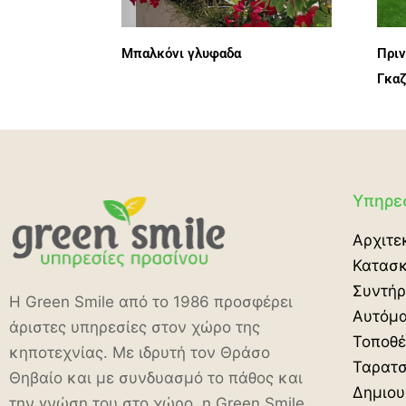
Μπαλκόνι γλυφαδα
Πριν
Γκαζ
Υπηρε
Αρχιτε
Κατασ
Συντή
Η Green Smile από το 1986 προσφέρει
Αυτόμα
άριστες υπηρεσίες στον χώρο της
Τοποθέ
κηποτεχνίας. Με ιδρυτή τον Θράσο
Ταρατσ
Θηβαίο και με συνδυασμό το πάθος και
Δημιου
την γνώση του στο χώρο, η Green Smile