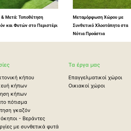
 & Μετά: Τοποθέτηση
Μεταμόρφωση Χώρου με
όν και Φυτών στο Περιστέρι
Συνθετικό Χλοοτάπητα στα
Νότια Προάστια
σίες
Τα έργα μας
κτονική κήπου
Επαγγελματικοί χώροι
κευή κήπων
Οικιακοί χώροι
ρηση κήπων
το πότισμα
τηση γκαζόν
όκηποι - Βεράντες
ργίες με συνθετικά φυτά