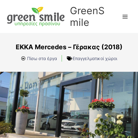
Μετάβαση
GreenS
στο
περιεχόμενο
mile
EKKA Mercedes – Γέρακας (2018)
Πίσω στα έργα
Επαγγελματικοί χώροι